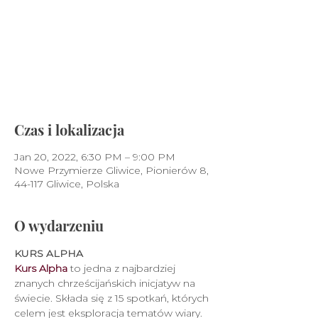
Nie prowadzimy sprzedaży
biletów
Zobacz inne wydarzenia
Czas i lokalizacja
Jan 20, 2022, 6:30 PM – 9:00 PM
Nowe Przymierze Gliwice, Pionierów 8,
44-117 Gliwice, Polska
O wydarzeniu
KURS ALPHA
Kurs Alpha
 to jedna z najbardziej 
znanych chrześcijańskich inicjatyw na 
świecie. Składa się z 15 spotkań, których 
celem jest eksploracja tematów wiary. 