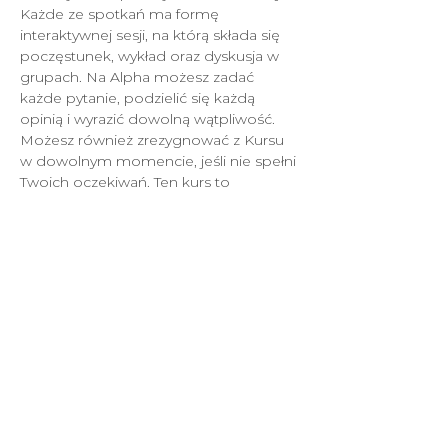
Każde ze spotkań ma formę 
interaktywnej sesji, na którą składa się 
poczęstunek, wykład oraz dyskusja w 
grupach. Na Alpha możesz zadać 
każde pytanie, podzielić się każdą 
opinią i wyrazić dowolną wątpliwość. 
Możesz również zrezygnować z Kursu 
w dowolnym momencie, jeśli nie spełni 
Twoich oczekiwań. Ten kurs to 
zaproszenie do wspólnego odkrywania 
sensu życia.
Jeśli jesteś u nas pierwszy raz lub 
dopiero zaczynasz swoją przygodę z 
ewangelicznym chrześcijaństwem, Kurs 
Alpha jest doskonałą propozycją dla 
Ciebie.