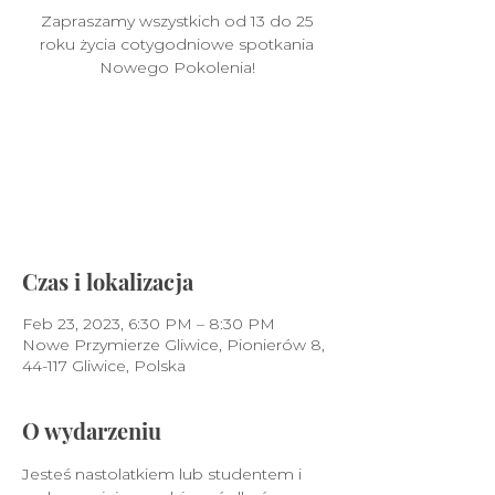
Zapraszamy wszystkich od 13 do 25
roku życia cotygodniowe spotkania
Nowego Pokolenia!
Nie prowadzimy sprzedaży
biletów
Zobacz inne wydarzenia
Czas i lokalizacja
Feb 23, 2023, 6:30 PM – 8:30 PM
Nowe Przymierze Gliwice, Pionierów 8,
44-117 Gliwice, Polska
O wydarzeniu
Jesteś nastolatkiem lub studentem i 