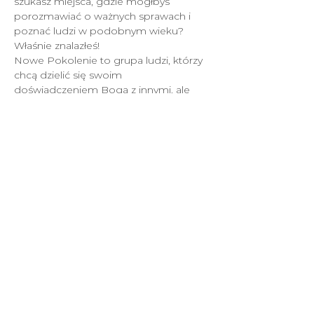
szukasz miejsca, gdzie mógłbyś 
porozmawiać o ważnych sprawach i 
poznać ludzi w podobnym wieku?
Właśnie znalazłeś!
Nowe Pokolenie to grupa ludzi, którzy 
chcą dzielić się swoim 
doświadczeniem Boga z innymi, ale 
priorytetem są dla nich relacje.
W każdy czwartek przy ul. Pionierów 8 
możesz wpaść na spotkanie, gdzie 
znajdziesz modlitwę, nauczanie, 
rozmowy i przede wszystkim - 
wartościowych przyjaciół.
NEW COVENANT Church
2021.
All rights reserved.
Privacy Policy