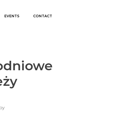
EVENTS
CONTACT
odniowe
eży
upy