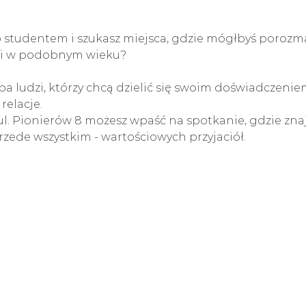
b studentem i szukasz miejsca, gdzie mógłbyś porozm
zi w podobnym wieku?
 ludzi, którzy chcą dzielić się swoim doświadczeniem
relacje.
ul. Pionierów 8 możesz wpaść na spotkanie, gdzie znaj
zede wszystkim - wartościowych przyjaciół.