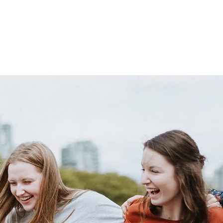
Nie prowadzimy sprzedaży biletów
Zobacz inne wydarzenia