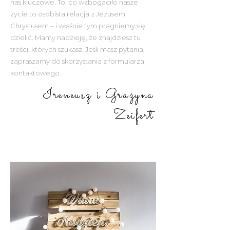
nas kluczowe. To, co wzbogaciło nasze
życie to osobista relacja z Jezusem
Chrystusem – i właśnie tym pragniemy się
dzielić. Mamy nadzieję, że znajdziesz tu
treści, których szukasz. Jeśli masz pytania,
zapraszamy do skorzystania z formularza
kontaktowego.
Ireneusz i Grażyna
Zeifert