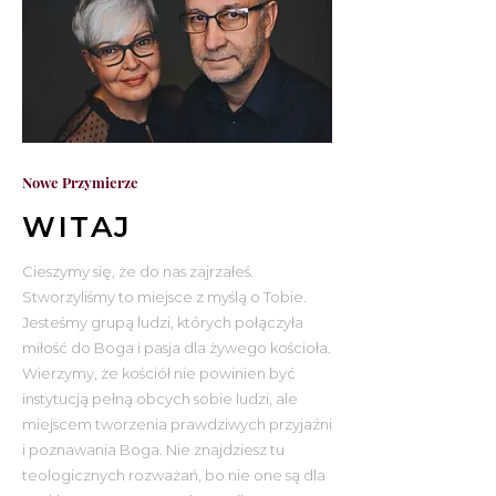
Nowe Przymierze
WITAJ
Cieszymy się, że do nas zajrzałeś.
Stworzyliśmy to miejsce z myślą o Tobie.
Jesteśmy grupą ludzi, których połączyła
miłość do Boga i pasja dla żywego kościoła.
Wierzymy, że kościół nie powinien być
instytucją pełną obcych sobie ludzi, ale
miejscem tworzenia prawdziwych przyjaźni
i poznawania Boga. Nie znajdziesz tu
teologicznych rozważań, bo nie one są dla