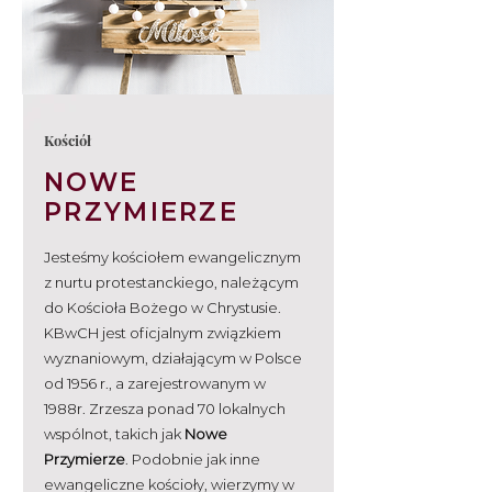
Kościół
NOWE
PRZYMIERZE
Jesteśmy kościołem ewangelicznym
z nurtu protestanckiego, należącym
do Kościoła Bożego w Chrystusie.
KBwCH jest oficjalnym związkiem
wyznaniowym, działającym w Polsce
od 1956 r., a zarejestrowanym w
1988r. Zrzesza ponad 70 lokalnych
wspólnot, takich jak
Nowe
Przymierze
. Podobnie jak inne
ewangeliczne kościoły, wierzymy w