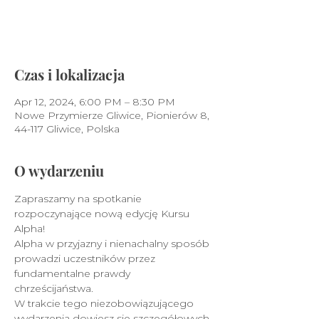
Zobacz inne wydarzenia
Czas i lokalizacja
Apr 12, 2024, 6:00 PM – 8:30 PM
Nowe Przymierze Gliwice, Pionierów 8,
44-117 Gliwice, Polska
O wydarzeniu
Zapraszamy na spotkanie 
rozpoczynające nową edycję Kursu 
Alpha!
Alpha w przyjazny i nienachalny sposób 
prowadzi uczestników przez 
fundamentalne prawdy 
chrześcijaństwa. 
W trakcie tego niezobowiązującego 
wydarzenia dowiesz się szczegółowych 