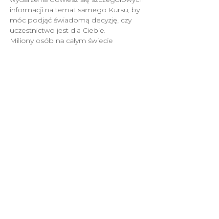
informacji na temat samego Kursu, by 
móc podjąć świadomą decyzję, czy 
uczestnictwo jest dla Ciebie.
Miliony osób na całym świecie 
ukończyło Kurs Alpha, zapraszamy 
również Ciebie!
Więcej o Kursie:
https://polska.alpha.org/about
CZYTAJ DALEJ
NEW COVENANT Church
2021.
All rights reserved.
Privacy Policy
Nowe Przymierze Kościół Boży w Chrystusie
NIP 6312660293 REGON 241836654