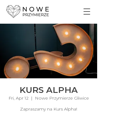
KURS ALPHA
Fri, Apr 12
  |  
Nowe Przymierze Gliwice
Zapraszamy na Kurs Alpha!
Nie prowadzimy sprzedaży
biletów