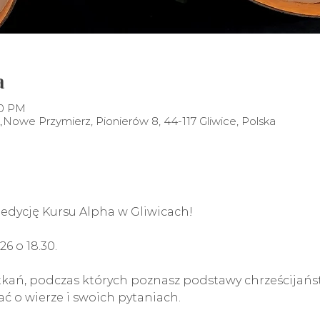
a
00 PM
Nowe Przymierz, Pionierów 8, 44-117 Gliwice, Polska
edycję Kursu Alpha w Gliwicach! 
6 o 18.30.
otkań, podczas których poznasz podstawy chrześcijańs
 o wierze i swoich pytaniach.