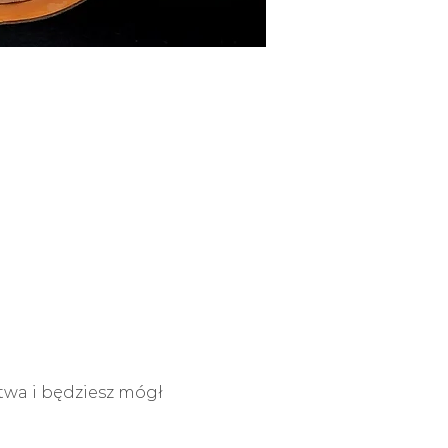
twa i będziesz mógł 