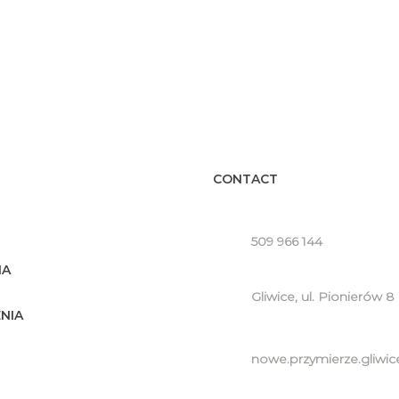
CONTACT
509 966 144
IA
Gliwice, ul. Pionierów 8
NIA
nowe.przymierze.gliw