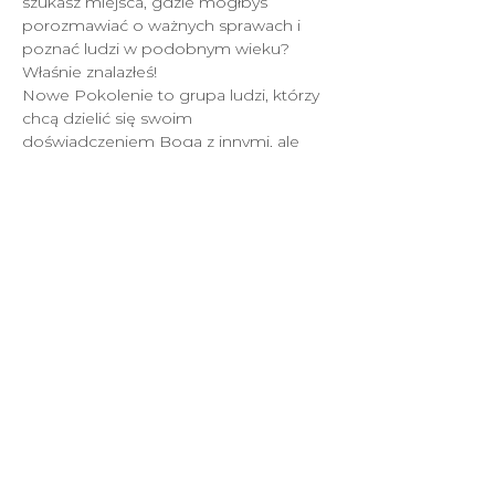
szukasz miejsca, gdzie mógłbyś 
porozmawiać o ważnych sprawach i 
poznać ludzi w podobnym wieku?
Właśnie znalazłeś!
Nowe Pokolenie to grupa ludzi, którzy 
chcą dzielić się swoim 
doświadczeniem Boga z innymi, ale 
priorytetem są dla nich relacje.
W każdy czwartek przy ul. Pionierów 8 
możesz wpaść na spotkanie, gdzie 
znajdziesz modlitwę, nauczanie, 
rozmowy i przede wszystkim - 
wartościowych przyjaciół.
NEW COVENANT Church
2021.
All rights reserved.
Privacy Policy