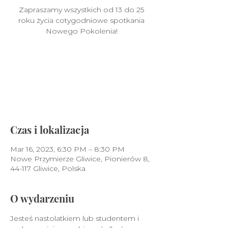
Zapraszamy wszystkich od 13 do 25
roku życia cotygodniowe spotkania
Nowego Pokolenia!
Nie prowadzimy sprzedaży
biletów
Zobacz inne wydarzenia
Czas i lokalizacja
Mar 16, 2023, 6:30 PM – 8:30 PM
Nowe Przymierze Gliwice, Pionierów 8,
44-117 Gliwice, Polska
O wydarzeniu
Jesteś nastolatkiem lub studentem i 