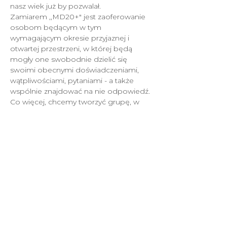
nasz wiek już by pozwalał.
Zamiarem ,,MD20+" jest zaoferowanie 
osobom będącym w tym 
wymagającym okresie przyjaznej i 
otwartej przestrzeni, w której będą 
mogły one swobodnie dzielić się 
swoimi obecnymi doświadczeniami, 
wątpliwościami, pytaniami - a także 
wspólnie znajdować na nie odpowiedź. 
Co więcej, chcemy tworzyć grupę, w 
której będziemy umacniać swoją 
tożsamość w Chrystusie, budować 
więzi z osobami o zbliżonej sytuacji 
życiowej, a także świadomie 
poszukiwać swojego powołania, 
podejmować się go i w nim wzrastać.
Tę misję streszczają trzy przyświecające…
Pokaż więcej