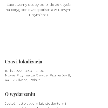
Zapraszamy osoby od 13 do 25 r. życia
na cotygodniowe spotkania w Nowym
Przymierzu.
Nie prowadzimy sprzedaży
biletów
Zobacz inne wydarzenia
Czas i lokalizacja
10 lis 2022, 18:30 – 21:00
Nowe Przymierze Gliwice, Pionierów 8,
44-117 Gliwice, Polska
O wydarzeniu
Jesteś nastolatkiem lub studentem i 