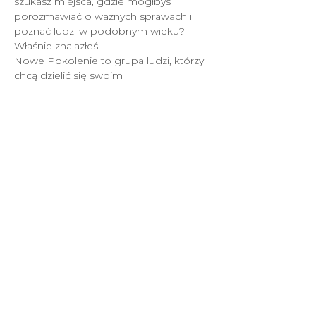
szukasz miejsca, gdzie mógłbyś 
porozmawiać o ważnych sprawach i 
poznać ludzi w podobnym wieku?
Właśnie znalazłeś!
Nowe Pokolenie to grupa ludzi, którzy 
chcą dzielić się swoim 
doświadczeniem Boga z innymi, ale 
priorytetem są dla nich relacje.
W każdy czwartek przy ul. Pionierów 8 
możesz wpaść na spotkanie, gdzie 
znajdziesz modlitwę, nauczanie, 
rozmowy i przede wszystkim - 
wartościowych przyjaciół.
Nowe Przymierze 2026.
Wszelkie prawa zastrzeżone.
Polityka prywatności i Standardy ochrony dzieci