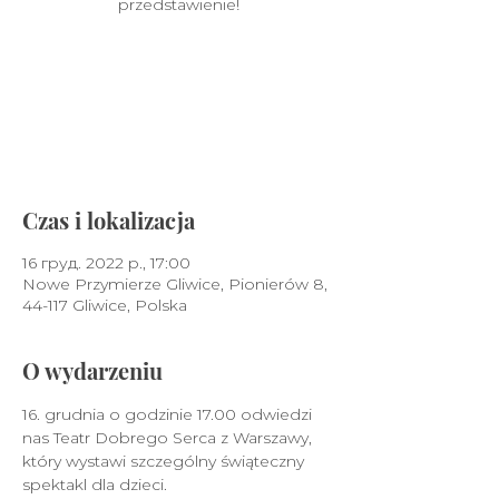
przedstawienie!
Nie prowadzimy sprzedaży
biletów
Zobacz inne wydarzenia
Czas i lokalizacja
16 груд. 2022 р., 17:00
Nowe Przymierze Gliwice, Pionierów 8,
44-117 Gliwice, Polska
O wydarzeniu
16. grudnia o godzinie 17.00 odwiedzi 
nas Teatr Dobrego Serca z Warszawy, 
który wystawi szczególny świąteczny 
spektakl dla dzieci. 