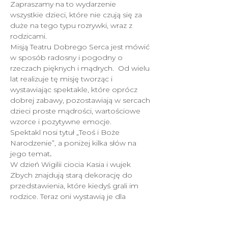
Zapraszamy na to wydarzenie 
wszystkie dzieci, które nie czują się za 
duże na tego typu rozrywki, wraz z 
rodzicami. 
Misją Teatru Dobrego Serca jest mówić 
w sposób radosny i pogodny o 
rzeczach pięknych i mądrych.  Od wielu 
lat realizuje tę misję tworząc i 
wystawiając spektakle, które oprócz 
dobrej zabawy, pozostawiają w sercach 
dzieci proste mądrości, wartościowe 
wzorce i pozytywne emocje.
Spektakl nosi tytuł „Teoś i Boże 
Narodzenie”, a poniżej kilka słów na 
jego temat
.
W dzień Wigilii ciocia Kasia i wujek 
Zbych
znajdują starą dekorację do 
przedstawienia, które kiedyś grali im 
rodzice. Teraz oni wystawią je dla 
swoich dzieci. Będzie mówić o 
zwariowanym wróbelku Teosiu, 