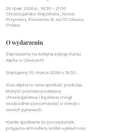
26 трав. 2026 р., 18:30 – 21:00
Chrześcijańska Wspólnota „Nowe
Przymierz, Pionierów 8, 44-117 Gliwice,
Polska
O wydarzeniu
Zapraszamy na kolejną edycję Kursu 
Alpha w Gliwicach! 
Startujemy 10. marca 2026 o 18.30.
Kurs Alpha to seria spotkań, podczas 
których poznasz podstawy 
chrześcijaństwa i będziesz mógł 
swobodnie porozmawiać o wierze i 
swoich pytaniach.
Każde spotkanie to poczęstunek, 
przyjazna atmosfera, krótki wykład oraz 