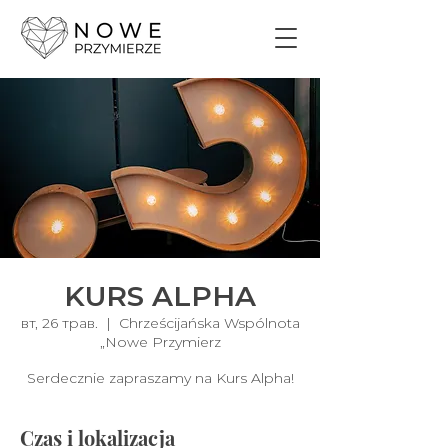
KURS ALPHA
вт, 26 трав.
  |  
Chrześcijańska Wspólnota
„Nowe Przymierz
Serdecznie zapraszamy na Kurs Alpha!
Czas i lokalizacja