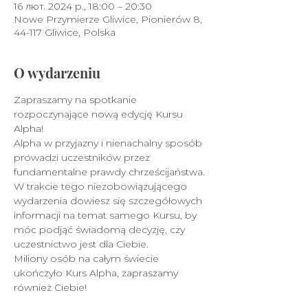
16 лют. 2024 р., 18:00 – 20:30
Nowe Przymierze Gliwice, Pionierów 8,
44-117 Gliwice, Polska
O wydarzeniu
Zapraszamy na spotkanie 
rozpoczynające nową edycję Kursu 
Alpha!
Alpha w przyjazny i nienachalny sposób 
prowadzi uczestników przez 
fundamentalne prawdy chrześcijaństwa.
W trakcie tego niezobowiązującego 
wydarzenia dowiesz się szczegółowych 
informacji na temat samego Kursu, by 
móc podjąć świadomą decyzję, czy 
uczestnictwo jest dla Ciebie.
Miliony osób na całym świecie 
ukończyło Kurs Alpha, zapraszamy 
również Ciebie!
Harmonogram Kursu: