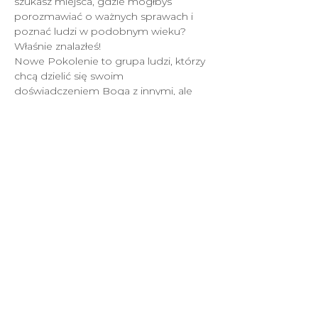
szukasz miejsca, gdzie mógłbyś 
porozmawiać o ważnych sprawach i 
poznać ludzi w podobnym wieku?
Właśnie znalazłeś!
Nowe Pokolenie to grupa ludzi, którzy 
chcą dzielić się swoim 
doświadczeniem Boga z innymi, ale 
priorytetem są dla nich relacje.
W każdy czwartek przy ul. Pionierów 8 
możesz wpaść na spotkanie, gdzie 
znajdziesz modlitwę, nauczanie, 
rozmowy i przede wszystkim - 
wartościowych przyjaciół.
НОВИЙ ЗАВІТ 2022.
Всі права захищені.
Політика приватності