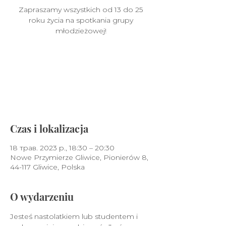
Zapraszamy wszystkich od 13 do 25
roku życia na spotkania grupy
młodzieżowej!
Nie prowadzimy sprzedaży
biletów
Zobacz inne wydarzenia
Czas i lokalizacja
18 трав. 2023 р., 18:30 – 20:30
Nowe Przymierze Gliwice, Pionierów 8,
44-117 Gliwice, Polska
O wydarzeniu
Jesteś nastolatkiem lub studentem i 