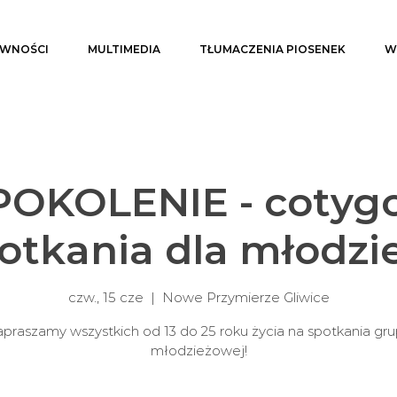
YWNOŚCI
MULTIMEDIA
TŁUMACZENIA PIOSENEK
W
OKOLENIE - cotyg
otkania dla młodzi
czw., 15 cze
  |  
Nowe Przymierze Gliwice
praszamy wszystkich od 13 do 25 roku życia na spotkania gr
młodzieżowej!