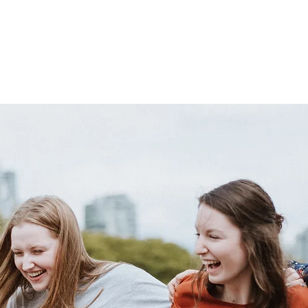
Nie prowadzimy sprzedaży biletów
Zobacz inne wydarzenia