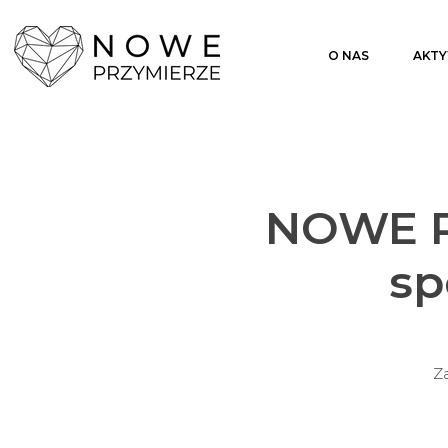
O NAS
AKT
NOWE P
sp
Za