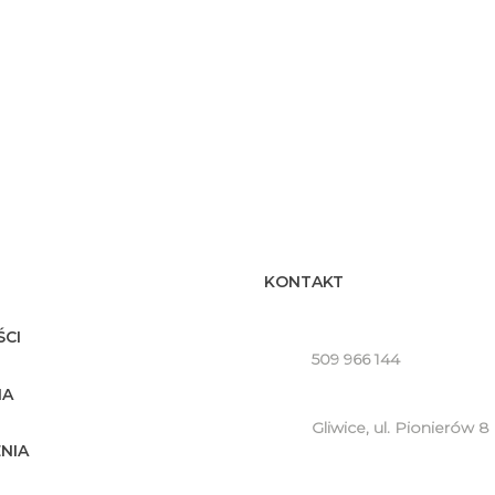
KONTAKT
CI
509 966 144
IA
Gliwice, ul. Pionierów 8
NIA