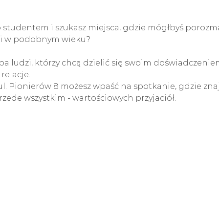
b studentem i szukasz miejsca, gdzie mógłbyś porozm
zi w podobnym wieku?
 ludzi, którzy chcą dzielić się swoim doświadczeniem
relacje.
ul. Pionierów 8 możesz wpaść na spotkanie, gdzie znaj
zede wszystkim - wartościowych przyjaciół.