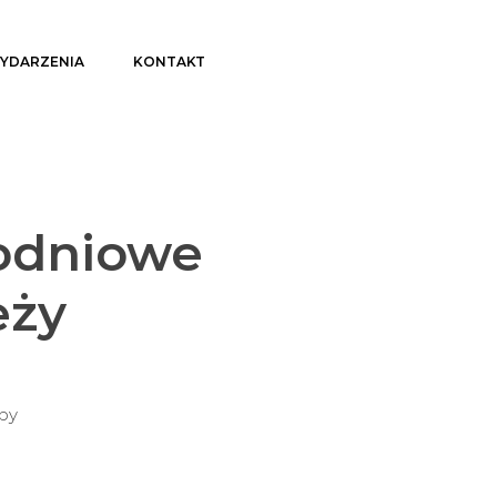
YDARZENIA
KONTAKT
odniowe
eży
upy