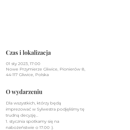
Nie prowadzimy sprzedaży
biletów
Zobacz inne wydarzenia
Czas i lokalizacja
01 sty 2023, 17:00
Nowe Przymierze Gliwice, Pionierów 8,
44-117 Gliwice, Polska
O wydarzeniu
Dla wszystkich, którzy będą 
imprezować w Sylwestra podjęliśmy tę 
trudną decyzję...
1. stycznia spotkamy się na 
nabożeństwie o 17.00 :).