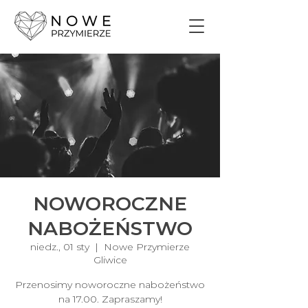
NOWOROCZNE
NABOŻEŃSTWO
niedz., 01 sty
  |  
Nowe Przymierze
Gliwice
Przenosimy noworoczne nabożeństwo
na 17.00. Zapraszamy!